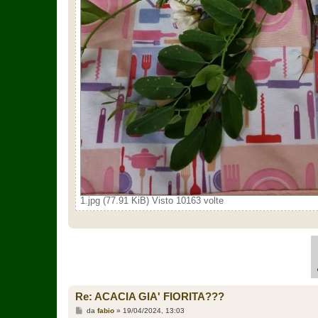
1.jpg (77.91 KiB) Visto 10163 volte
Re: ACACIA GIA' FIORITA???
M
da
fabio
»
19/04/2024, 13:03