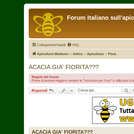
Forum Italiano sull'api
Collegamenti Rapidi
FAQ
Apicoltore Moderno
Indice
Apicoltura
Flora
ACACIA GIA' FIORITA???
Regole del forum
Prima di postare leggere sempre le "Istruzioni per l'uso" e utilizzare il t
Ce
Rispondi
ACACIA GIA' FIORITA???