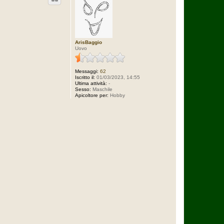
ArisBaggio
Uovo
Messaggi:
62
Iscritto il:
01/03/2023, 14:55
Ultima attività:
-
Sesso:
Maschile
Apicoltore per:
Hobby