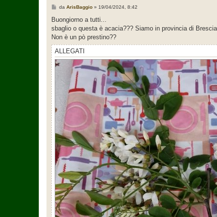
M
da
ArisBaggio
»
19/04/2024, 8:42
e
s
Buongiorno a tutti...
s
sbaglio o questa è acacia??? Siamo in provincia di Brescia 
a
g
Non è un pò prestino??
g
i
ALLEGATI
o