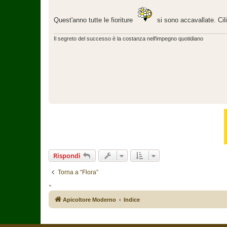
e
s
s
a
Quest'anno tutte le fioriture
si sono accavallate. Cil
g
g
i
Il segreto del successo è la costanza nell'impegno quotidiano
o
Rispondi
Torna a “Flora”
+
Apicoltore Moderno
Indice