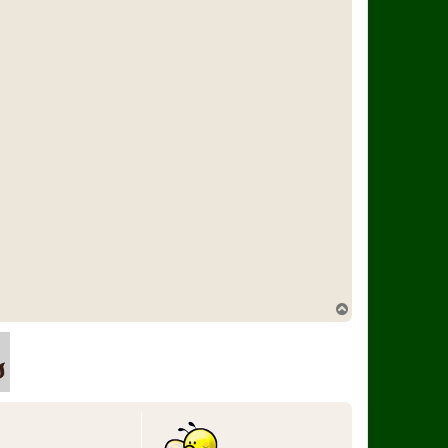
T
o
p