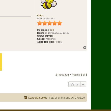
fabio
Ape bottinatrice
Messaggi:
698
Iscritto il:
15/09/2010, 13:43
Ultima attività:
-
Sesso:
Maschile
Apicoltore per:
Hobby
T
o
p
2 messaggi • Pagina
1
di
1
Vai a
Cancella cookie
Tutti gli orari sono
UTC+02:00