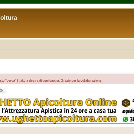
coltura
asto "cerca" in alto a destra di ogni pagina. Grazie per la collaborazione.
rca
Ricerca avanzata