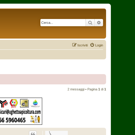
Cerca
Ricerca avanzata
Iscriviti
Login
2 messaggi • Pagina
1
di
1