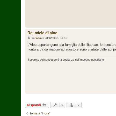
Re: miele di aloe
M
da
fabio
»
23/12/2021, 16:13
e
s
L’Aloe appartengono alla famiglia delle liliaceae, le specie e
s
fioritura va da maggio ad agosto e sono visitate dalle api p
a
g
g
i
Il segreto del successo è la costanza nell'impegno quotidiano
o
Rispondi
Torna a “Flora”