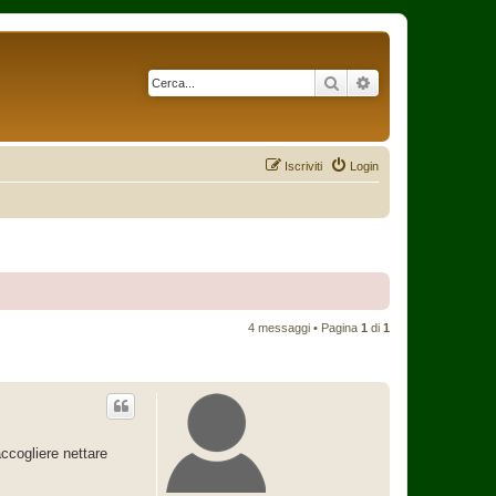
Cerca
Ricerca avanzata
Iscriviti
Login
4 messaggi • Pagina
1
di
1
accogliere nettare