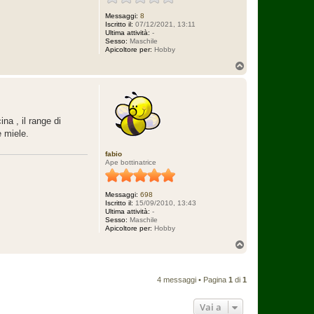
Messaggi:
8
Iscritto il:
07/12/2021, 13:11
Ultima attività:
-
Sesso:
Maschile
Apicoltore per:
Hobby
T
o
p
na , il range di
e miele.
fabio
Ape bottinatrice
Messaggi:
698
Iscritto il:
15/09/2010, 13:43
Ultima attività:
-
Sesso:
Maschile
Apicoltore per:
Hobby
T
o
p
4 messaggi • Pagina
1
di
1
Vai a