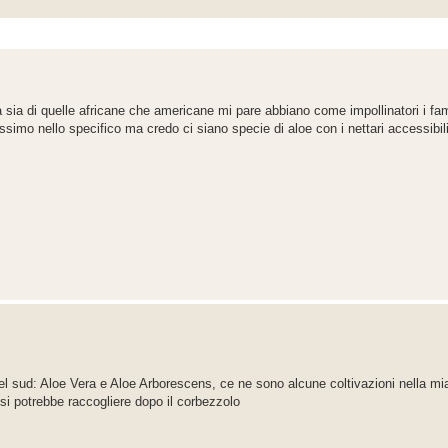
tà sia di quelle africane che americane mi pare abbiano come impollinatori i famo
issimo nello specifico ma credo ci siano specie di aloe con i nettari accessibili
del sud: Aloe Vera e Aloe Arborescens, ce ne sono alcune coltivazioni nella m
 si potrebbe raccogliere dopo il corbezzolo