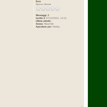
fisio
Nuovo Utente
Messaggi:
8
Iscritto il:
07/12/2021, 13:11
Ultima attività:
-
Sesso:
Maschile
Apicoltore per:
Hobby