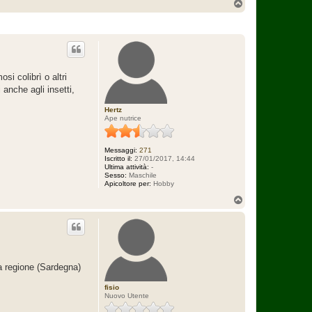
T
o
p
si colibrì o altri
 anche agli insetti,
Hertz
Ape nutrice
Messaggi:
271
Iscritto il:
27/01/2017, 14:44
Ultima attività:
-
Sesso:
Maschile
Apicoltore per:
Hobby
T
o
p
ia regione (Sardegna)
fisio
Nuovo Utente