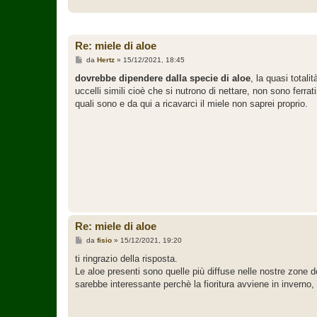
Re: miele di aloe
M
da
Hertz
»
15/12/2021, 18:45
e
s
dovrebbe dipendere dalla specie di aloe
, la quasi totali
s
uccelli simili cioè che si nutrono di nettare, non sono ferrat
a
g
quali sono e da qui a ricavarci il miele non saprei proprio.
g
i
o
Re: miele di aloe
M
da
fisio
»
15/12/2021, 19:20
e
s
ti ringrazio della risposta.
s
Le aloe presenti sono quelle più diffuse nelle nostre zone 
a
g
sarebbe interessante perchè la fioritura avviene in inverno,
g
i
o