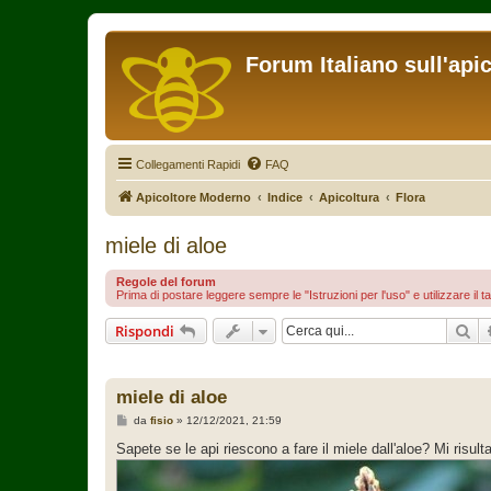
Forum Italiano sull'api
Collegamenti Rapidi
FAQ
Apicoltore Moderno
Indice
Apicoltura
Flora
miele di aloe
Regole del forum
Prima di postare leggere sempre le "Istruzioni per l'uso" e utilizzare il t
Ce
Rispondi
miele di aloe
M
da
fisio
»
12/12/2021, 21:59
e
s
Sapete se le api riescono a fare il miele dall'aloe? Mi risul
s
a
g