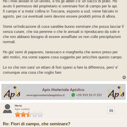
s
Ho i miei alveari in un uliveto, e tra gli alberi c'e' un sacco di prato. Ho
s
avuto il permesso del proprietario si seminare fiori di campo per le api.
a
g
Il campo e' a meta' collina in Toscana, esposto a sud, viene falciato in
g
agosto, per cui eventuali semi devono essere prodotti prima di allora.
i
o
Vorrei un'indicazione di cosa sarebbe buono seminare che possa lasciar li'
senza curare, che sia perenne o che le annuali si riproducano da sole e
che non abbiano bisogno di essere annaffiate se non colle precipitazioni
normali.
Ho gia' semi di papavero, tarassaco e margherita che avevo preso per
altri motivi, ma vorrei sapere cosa suggerite per arricchire questo campo.
Lo so che non sara' un ettaro di fiori sparsi a fare la differenza, pero' e'
comunque una cosa che voglio fare.
Hertz
Ape nutrice
Re: Fiori di campo, che seminare?