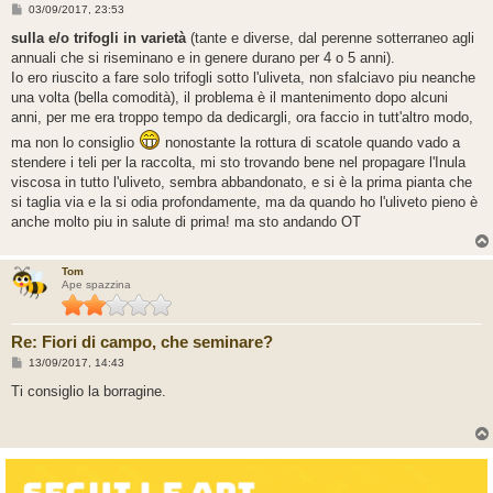
M
03/09/2017, 23:53
e
s
sulla e/o trifogli in varietà
(tante e diverse, dal perenne sotterraneo agli
s
annuali che si riseminano e in genere durano per 4 o 5 anni).
a
g
Io ero riuscito a fare solo trifogli sotto l'uliveta, non sfalciavo piu neanche
g
una volta (bella comodità), il problema è il mantenimento dopo alcuni
i
o
anni, per me era troppo tempo da dedicargli, ora faccio in tutt'altro modo,
ma non lo consiglio
nonostante la rottura di scatole quando vado a
stendere i teli per la raccolta, mi sto trovando bene nel propagare l'Inula
viscosa in tutto l'uliveto, sembra abbandonato, e si è la prima pianta che
si taglia via e la si odia profondamente, ma da quando ho l'uliveto pieno è
anche molto piu in salute di prima! ma sto andando OT
Tom
Ape spazzina
Re: Fiori di campo, che seminare?
M
13/09/2017, 14:43
e
s
Ti consiglio la borragine.
s
a
g
g
i
o