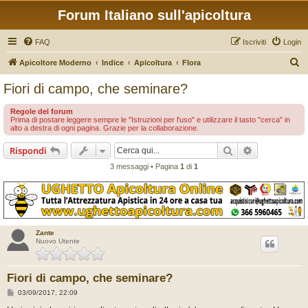
Forum Italiano sull'apicoltura
FAQ
Iscriviti
Login
C
Apicoltore Moderno
Indice
Apicoltura
Flora
e
Fiori di campo, che seminare?
r
Regole del forum
c
Prima di postare leggere sempre le "Istruzioni per l'uso" e utilizzare il tasto "cerca" in
alto a destra di ogni pagina. Grazie per la collaborazione.
a
Cerca
Ricerca avan
Rispondi
3 messaggi • Pagina
1
di
1
Zante
Nuovo Utente
Fiori di campo, che seminare?
M
03/09/2017, 22:09
e