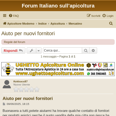
Forum Italiano sull'apicoltura
FAQ
Iscriviti
Login
C
Apicoltore Moderno
Indice
Apicoltura
Mercatino
e
Aiuto per nuovi fornitori
r
Regole del forum
c
a
Cerca
Ricerca avan
Rispondi
1 messaggio • Pagina
1
di
1
Kekkocs87
Nuovo Utente
Aiuto per nuovi fornitori
M
09/06/2025, 18:15
e
s
Buonasera a tutti,potete aiutarmi ha trovare qualche contatto di fornitori
s
per prodotti apistici perche il punto vendita della mia citta non riesce ha