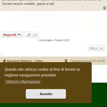
a
g
trovare nessun contatto .grazie a tutti
g
i
o
Rispondi
1 messaggio • Pagina
1
di
1
Vai a
+
Apicoltore Moderno
Indice
Tutti gli orari sono
UTC+02:00
Questo sito utilizza cookie al fine di fornire la
Creato da
phpBB
® Forum Software © phpBB Limited
Traduzione Italiana
phpBB-Italia.it
migliore navigazione possibile
Privacy
|
Condizioni
Ulteriori informazioni
Accetto