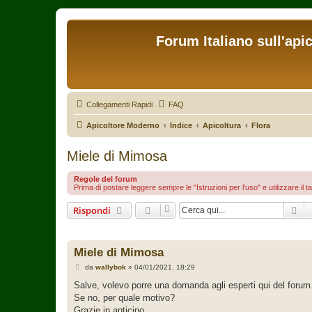
Forum Italiano sull'api
Collegamenti Rapidi
FAQ
Apicoltore Moderno
Indice
Apicoltura
Flora
Miele di Mimosa
Regole del forum
Prima di postare leggere sempre le "Istruzioni per l'uso" e utilizzare il t
Ce
Rispondi
Miele di Mimosa
M
da
wallybok
»
04/01/2021, 18:29
e
s
Salve, volevo porre una domanda agli esperti qui del forum.
s
Se no, per quale motivo?
a
g
Grazie in anticipo.