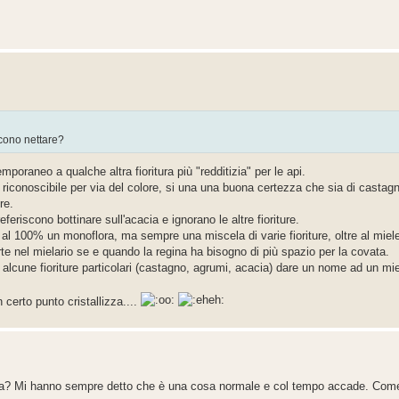
ucono nettare?
oraneo a qualche altra fioritura più "redditizia" per le api.
 riconoscibile per via del colore, si una una buona certezza che sia di castag
re.
eriscono bottinare sull'acacia e ignorano le altre fioriture.
al 100% un monoflora, ma sempre una miscela di varie fioriture, oltre al miel
rte nel mielario se e quando la regina ha bisogno di più spazio per la covata.
di alcune fioriture particolari (castagno, agrumi, acacia) dare un nome ad un m
certo punto cristallizza....
izza? Mi hanno sempre detto che è una cosa normale e col tempo accade. Come m