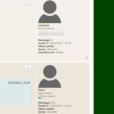
p
wallybok
Nuovo Utente
Messaggi:
8
Iscritto il:
04/01/2021, 18:25
Ultima attività:
-
Sesso:
Maschile
Apicoltore per:
Hobby
T
o
p
04/01/2021, 18:29
Hertz
Ape nutrice
Messaggi:
271
Iscritto il:
27/01/2017, 14:44
Ultima attività:
-
Sesso:
Maschile