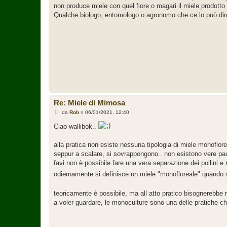
s
non produce miele con quel fiore o magari il miele prodotto
a
g
Qualche biologo, entomologo o agronomo che ce lo può di
g
i
o
Re: Miele di Mimosa
M
da
Rob
»
06/01/2021, 12:40
e
s
Ciao wallibok..
s
a
g
alla pratica non esiste nessuna tipologia di miele monofloreale
g
seppur a scalare, si sovrappongono.. non esistono vere pause 
i
o
favi non è possibile fare una vera separazione dei pollini e n
odiernamente si definisce un miele "monofloreale" quando s
teoricamente è possibile, ma all atto pratico bisognerebbe 
a voler guardare, le monoculture sono una delle pratiche c