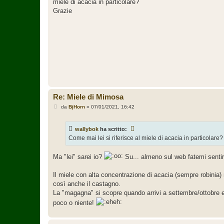
miele di acacia in particolare?
a
g
Grazie
g
i
o
Re: Miele di Mimosa
M
da
BjHorn
»
07/01/2021, 16:42
e
s
s
wallybok
ha scritto:
a
g
Come mai lei si riferisce al miele di acacia in particolare?
g
i
o
Ma "lei" sarei io?
Su... almeno sul web fatemi sentir
Il miele con alta concentrazione di acacia (sempre robinia) 
così anche il castagno.
La "magagna" si scopre quando arrivi a settembre/ottobre 
poco o niente!