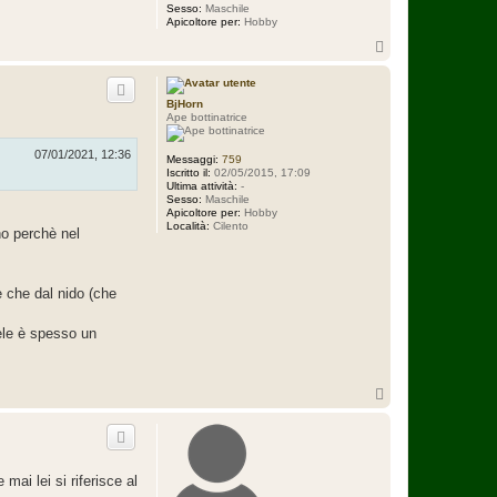
Sesso:
Maschile
Apicoltore per:
Hobby
T
o
p
BjHorn
Ape bottinatrice
07/01/2021, 12:36
Messaggi:
759
Iscritto il:
02/05/2015, 17:09
Ultima attività:
-
Sesso:
Maschile
Apicoltore per:
Hobby
Località:
Cilento
no perchè nel
e che dal nido (che
iele è spesso un
T
o
p
ai lei si riferisce al