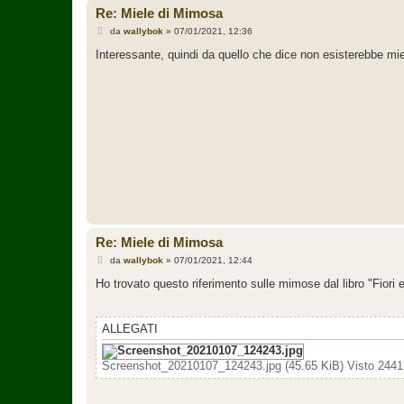
Re: Miele di Mimosa
M
da
wallybok
»
07/01/2021, 12:36
e
s
Interessante, quindi da quello che dice non esisterebbe mie
s
a
g
g
i
o
Re: Miele di Mimosa
M
da
wallybok
»
07/01/2021, 12:44
e
s
Ho trovato questo riferimento sulle mimose dal libro "Fiori 
s
a
g
g
ALLEGATI
i
o
Screenshot_20210107_124243.jpg (45.65 KiB) Visto 2441