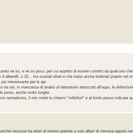
uanto ne so, e ne so poco, per cui aspetto di essere corretto da qualcuno che 
 alberelli, o 10... ma svariati ettari e che siano anche bottinati proprio nel m
più interessante per le api.
ra noi, in mancanza di analisi di laboratorio attrezzati all'uopo, le definizioni 
le pinze, anche molto lunghe...
o nomadismo, il mio miele lo chiamo "millefiori" e al limite posso indicare qua
rché nessuno ha ettari di terreno piantati a solo alberi di mimosa oppure non