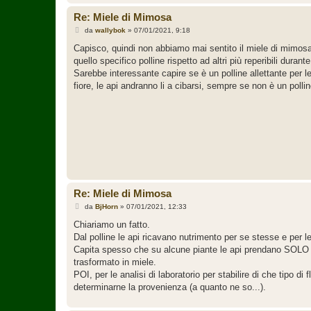
Re: Miele di Mimosa
M
da
wallybok
»
07/01/2021, 9:18
e
s
Capisco, quindi non abbiamo mai sentito il miele di mimosa 
s
quello specifico polline rispetto ad altri più reperibili durant
a
g
Sarebbe interessante capire se è un polline allettante per l
g
fiore, le api andranno li a cibarsi, sempre se non è un pollin
i
o
Re: Miele di Mimosa
M
da
BjHorn
»
07/01/2021, 12:33
e
s
Chiariamo un fatto.
s
Dal polline le api ricavano nutrimento per se stesse e per 
a
g
Capita spesso che su alcune piante le api prendano SOLO po
g
trasformato in miele.
i
o
POI, per le analisi di laboratorio per stabilire di che tipo di
determinarne la provenienza (a quanto ne so...).