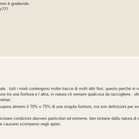
 non è gradevole.
re???
.. tutti i mieli contengono molte tracce di molti altri fiori, questo perchè in na
tra una fioritura e l altra, in natura cè sempre qualcosa da raccogliere.. oltre
ettari..
upera almeno il 70% o 75% di una singola fioritura, ma son definizioni per se
ricreare condizioni davvero particolari ed estreme, ben lontane dalla natura di
he causano scompensi negli apiari..