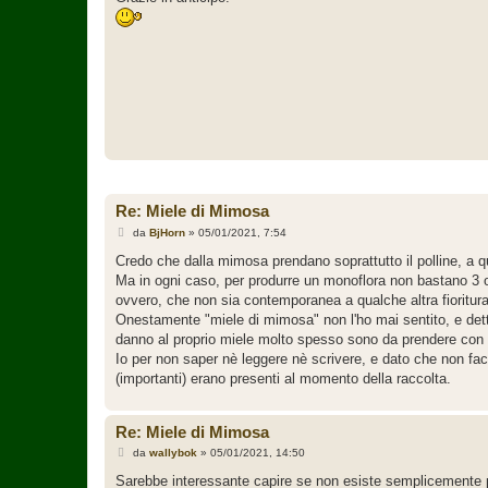
g
i
o
Re: Miele di Mimosa
M
da
BjHorn
»
05/01/2021, 7:54
e
s
Credo che dalla mimosa prendano soprattutto il polline, a q
s
Ma in ogni caso, per produrre un monoflora non bastano 3 o 4
a
g
ovvero, che non sia contemporanea a qualche altra fioritura 
g
Onestamente "miele di mimosa" non l'ho mai sentito, e detto t
i
o
danno al proprio miele molto spesso sono da prendere con 
Io per non saper nè leggere nè scrivere, e dato che non facci
(importanti) erano presenti al momento della raccolta.
Re: Miele di Mimosa
M
da
wallybok
»
05/01/2021, 14:50
e
s
Sarebbe interessante capire se non esiste semplicemente pe