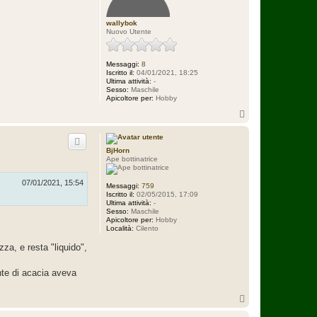
wallybok
Nuovo Utente
Messaggi:
8
Iscritto il:
04/01/2021, 18:25
Ultima attività:
-
Sesso:
Maschile
Apicoltore per:
Hobby
T
o
p
BjHorn
Ape bottinatrice
07/01/2021, 15:54
Messaggi:
759
Iscritto il:
02/05/2015, 17:09
Ultima attività:
-
Sesso:
Maschile
Apicoltore per:
Hobby
Località:
Cilento
za, e resta "liquido",
nte di acacia aveva
T
o