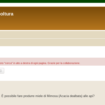
coltura
asto "cerca" in alto a destra di ogni pagina. Grazie per la collaborazione.
rca
Ricerca avanzata
 È possibile fare produrre miele di Mimosa (Acacia dealbata) alle api?