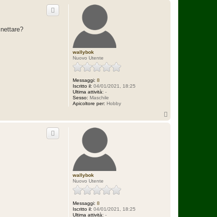
p
 nettare?
wallybok
Nuovo Utente
Messaggi:
8
Iscritto il:
04/01/2021, 18:25
Ultima attività:
-
Sesso:
Maschile
Apicoltore per:
Hobby
T
o
p
wallybok
Nuovo Utente
Messaggi:
8
Iscritto il:
04/01/2021, 18:25
Ultima attività:
-