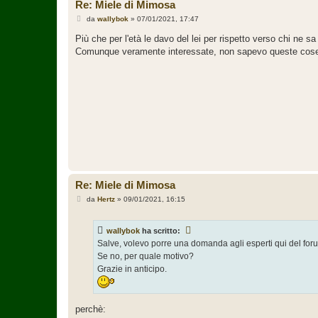
Re: Miele di Mimosa
M
da
wallybok
»
07/01/2021, 17:47
e
s
Più che per l'età le davo del lei per rispetto verso chi ne s
s
Comunque veramente interessate, non sapevo queste cose
a
g
g
i
o
Re: Miele di Mimosa
M
da
Hertz
»
09/01/2021, 16:15
e
s
s
wallybok
ha scritto:
a
g
Salve, volevo porre una domanda agli esperti qui del foru
g
Se no, per quale motivo?
i
o
Grazie in anticipo.
perchè: