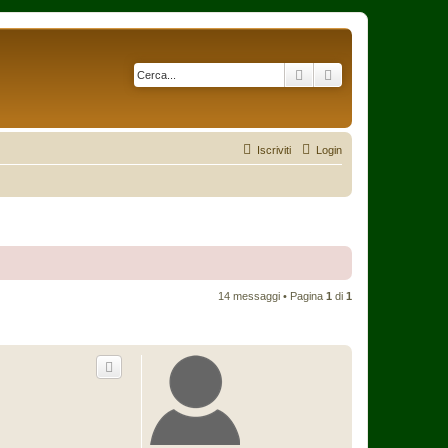
Cerca
Ricerca avanzata
Iscriviti
Login
14 messaggi • Pagina
1
di
1