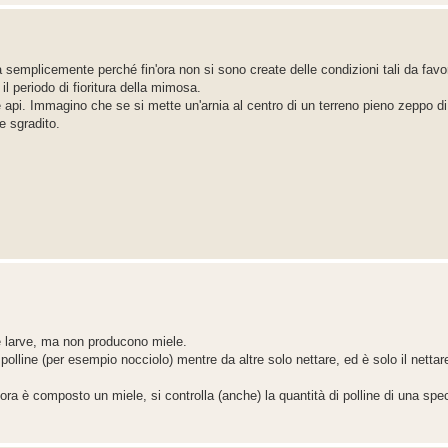
semplicemente perché fin'ora non si sono create delle condizioni tali da favor
e il periodo di fioritura della mimosa.
e api. Immagino che se si mette un'arnia al centro di un terreno pieno zeppo d
e sgradito.
le larve, ma non producono miele.
lline (per esempio nocciolo) mentre da altre solo nettare, ed è solo il nettar
 flora è composto un miele, si controlla (anche) la quantità di polline di una spec