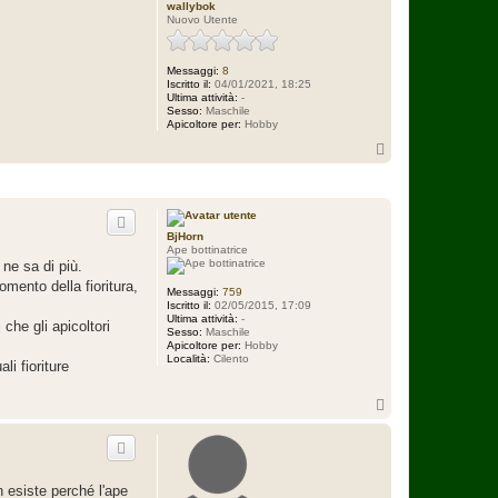
wallybok
Nuovo Utente
Messaggi:
8
Iscritto il:
04/01/2021, 18:25
Ultima attività:
-
Sesso:
Maschile
Apicoltore per:
Hobby
T
o
p
BjHorn
Ape bottinatrice
ne sa di più.
omento della fioritura,
Messaggi:
759
Iscritto il:
02/05/2015, 17:09
Ultima attività:
-
che gli apicoltori
Sesso:
Maschile
Apicoltore per:
Hobby
Località:
Cilento
li fioriture
T
o
p
 esiste perché l'ape