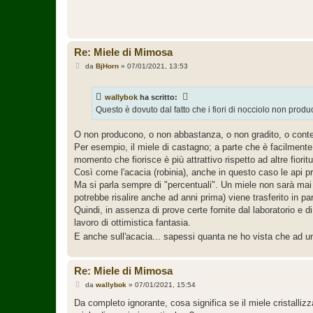
Re: Miele di Mimosa
M
da
BjHorn
»
07/01/2021, 13:53
e
s
s
wallybok
ha scritto:
a
g
Questo è dovuto dal fatto che i fiori di nocciolo non prod
g
i
o
O non producono, o non abbastanza, o non gradito, o contemp
Per esempio, il miele di castagno; a parte che è facilmente
momento che fiorisce è più attrattivo rispetto ad altre fioritu
Così come l'acacia (robinia), anche in questo caso le api pref
Ma si parla sempre di "percentuali". Un miele non sarà mai 
potrebbe risalire anche ad anni prima) viene trasferito in pa
Quindi, in assenza di prove certe fornite dal laboratorio e 
lavoro di ottimistica fantasia.
E anche sull'acacia... sapessi quanta ne ho vista che ad un 
Re: Miele di Mimosa
M
da
wallybok
»
07/01/2021, 15:54
e
s
Da completo ignorante, cosa significa se il miele cristall
s