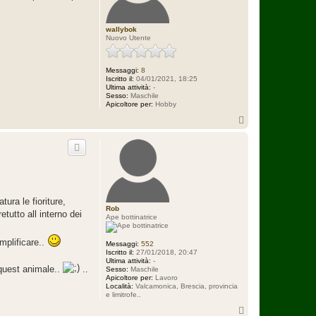
wallybok
Nuovo Utente
Messaggi:
8
Iscritto il:
04/01/2021, 18:25
Ultima attività:
-
Sesso:
Maschile
Apicoltore per:
Hobby
T
o
p
tura le fioriture,
Rob
tutto all interno dei
Ape bottinatrice
mplificare..
Messaggi:
552
Iscritto il:
27/01/2018, 20:47
Ultima attività:
-
 quest animale..
..
Sesso:
Maschile
Apicoltore per:
Lavoro
Località:
Valcamonica, Brescia, provincia
e limitrofe..
T