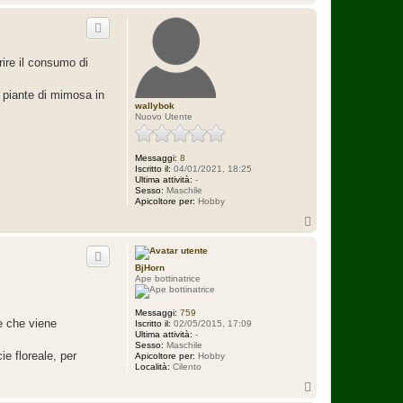
o
p
ire il consumo di
i piante di mimosa in
wallybok
Nuovo Utente
Messaggi:
8
Iscritto il:
04/01/2021, 18:25
Ultima attività:
-
Sesso:
Maschile
Apicoltore per:
Hobby
T
o
p
BjHorn
Ape bottinatrice
Messaggi:
759
e che viene
Iscritto il:
02/05/2015, 17:09
Ultima attività:
-
Sesso:
Maschile
ie floreale, per
Apicoltore per:
Hobby
Località:
Cilento
T
o