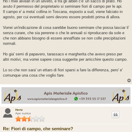
s
Ho i miei alveari in un uliveto, e tra gli alberi c'e' un sacco di prato. Ho
s
avuto il permesso del proprietario si seminare fiori di campo per le api.
a
g
Il campo e' a meta' collina in Toscana, esposto a sud, viene falciato in
g
agosto, per cui eventuali semi devono essere prodotti prima di allora.
i
o
Vorrei un'indicazione di cosa sarebbe buono seminare che possa lasciar li'
senza curare, che sia perenne o che le annuali si riproducano da sole e
che non abbiano bisogno di essere annaffiate se non colle precipitazioni
normali.
Ho gia' semi di papavero, tarassaco e margherita che avevo preso per
altri motivi, ma vorrei sapere cosa suggerite per arricchire questo campo.
Lo so che non sara' un ettaro di fiori sparsi a fare la differenza, pero' e'
comunque una cosa che voglio fare.
Hertz
Ape nutrice
Re: Fiori di campo, che seminare?