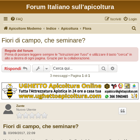
Forum Italiano sull'apicoltura
FAQ
Iscriviti
Login
C
Apicoltore Moderno
Indice
Apicoltura
Flora
e
Fiori di campo, che seminare?
r
Regole del forum
c
Prima di postare leggere sempre le "Istruzioni per l'uso" e utilizzare il tasto "cerca" in
alto a destra di ogni pagina. Grazie per la collaborazione.
a
Cerca
Ricerca avan
Rispondi
3 messaggi • Pagina
1
di
1
Zante
Nuovo Utente
Fiori di campo, che seminare?
M
03/09/2017, 22:09
e