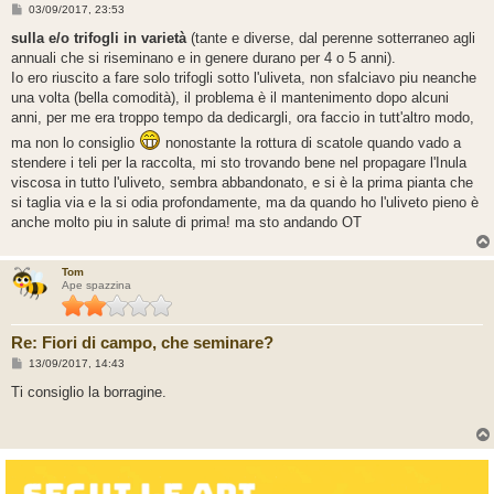
M
03/09/2017, 23:53
e
s
sulla e/o trifogli in varietà
(tante e diverse, dal perenne sotterraneo agli
s
annuali che si riseminano e in genere durano per 4 o 5 anni).
a
g
Io ero riuscito a fare solo trifogli sotto l'uliveta, non sfalciavo piu neanche
g
una volta (bella comodità), il problema è il mantenimento dopo alcuni
i
o
anni, per me era troppo tempo da dedicargli, ora faccio in tutt'altro modo,
ma non lo consiglio
nonostante la rottura di scatole quando vado a
stendere i teli per la raccolta, mi sto trovando bene nel propagare l'Inula
viscosa in tutto l'uliveto, sembra abbandonato, e si è la prima pianta che
si taglia via e la si odia profondamente, ma da quando ho l'uliveto pieno è
anche molto piu in salute di prima! ma sto andando OT
Tom
Ape spazzina
Re: Fiori di campo, che seminare?
M
13/09/2017, 14:43
e
s
Ti consiglio la borragine.
s
a
g
g
i
o