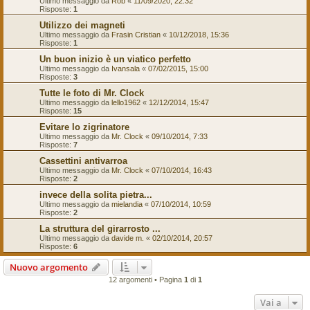
Ultimo messaggio da
Rob
«
11/09/2020, 22:32
Risposte:
1
Utilizzo dei magneti
Ultimo messaggio da
Frasin Cristian
«
10/12/2018, 15:36
Risposte:
1
Un buon inizio è un viatico perfetto
Ultimo messaggio da
Ivansala
«
07/02/2015, 15:00
Risposte:
3
Tutte le foto di Mr. Clock
Ultimo messaggio da
lello1962
«
12/12/2014, 15:47
Risposte:
15
Evitare lo zigrinatore
Ultimo messaggio da
Mr. Clock
«
09/10/2014, 7:33
Risposte:
7
Cassettini antivarroa
Ultimo messaggio da
Mr. Clock
«
07/10/2014, 16:43
Risposte:
2
invece della solita pietra...
Ultimo messaggio da
mielandia
«
07/10/2014, 10:59
Risposte:
2
La struttura del girarrosto ...
Ultimo messaggio da
davide m.
«
02/10/2014, 20:57
Risposte:
6
Nuovo argomento
12 argomenti • Pagina
1
di
1
Vai a