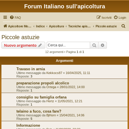
Forum Italiano sull'apicoltura
FAQ
Iscriviti
Login
C
Apicoltore Moderno
Indice
Apicoltura
Tecniche apistiche
Piccole astuzie
e
Piccole astuzie
r
Cerca
Ricerca avan
Nuovo argomento
c
12 argomenti • Pagina
1
di
1
a
Argomenti
Travaso in arnia
Ultimo messaggio da
Kekkocs87
«
16/04/2025, 11:11
Risposte:
3
preparazione propoli alcolico
Ultimo messaggio da
Ortega
«
28/01/2022, 14:00
Risposte:
1
consiglio su famiglia orfana
Ultimo messaggio da
Hertz
«
11/05/2021, 12:21
Risposte:
1
telaino a fuco, cosa fare?
Ultimo messaggio da
BjHorn
«
15/04/2021, 14:06
Risposte:
5
Informazione