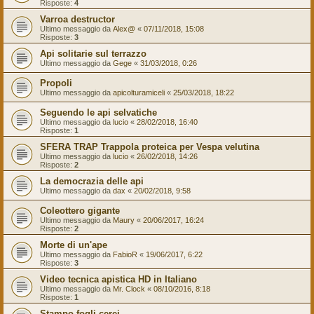
Risposte:
4
Varroa destructor
Ultimo messaggio da
Alex@
«
07/11/2018, 15:08
Risposte:
3
Api solitarie sul terrazzo
Ultimo messaggio da
Gege
«
31/03/2018, 0:26
Propoli
Ultimo messaggio da
apicolturamiceli
«
25/03/2018, 18:22
Seguendo le api selvatiche
Ultimo messaggio da
lucio
«
28/02/2018, 16:40
Risposte:
1
SFERA TRAP Trappola proteica per Vespa velutina
Ultimo messaggio da
lucio
«
26/02/2018, 14:26
Risposte:
2
La democrazia delle api
Ultimo messaggio da
dax
«
20/02/2018, 9:58
Coleottero gigante
Ultimo messaggio da
Maury
«
20/06/2017, 16:24
Risposte:
2
Morte di un'ape
Ultimo messaggio da
FabioR
«
19/06/2017, 6:22
Risposte:
3
Video tecnica apistica HD in Italiano
Ultimo messaggio da
Mr. Clock
«
08/10/2016, 8:18
Risposte:
1
Stampo fogli cerei