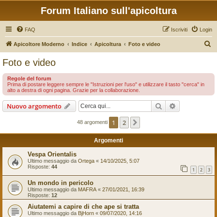
Forum Italiano sull'apicoltura
FAQ
Iscriviti
Login
C
Apicoltore Moderno
Indice
Apicoltura
Foto e video
e
Foto e video
r
Regole del forum
c
Prima di postare leggere sempre le "Istruzioni per l'uso" e utilizzare il tasto "cerca" in
alto a destra di ogni pagina. Grazie per la collaborazione.
a
Cerca
Ricerca avan
Nuovo argomento
1
2
Prossimo
48 argomenti
Argomenti
Vespa Orientalis
Ultimo messaggio da
Ortega
«
14/10/2025, 5:07
Risposte:
44
1
2
3
Un mondo in pericolo
Ultimo messaggio da
MAFRA
«
27/01/2021, 16:39
Risposte:
12
Aiutatemi a capire di che ape si tratta
Ultimo messaggio da
BjHorn
«
09/07/2020, 14:16