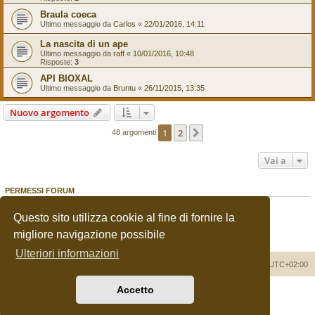
Braula coeca
Ultimo messaggio da
Carlos
«
22/01/2016, 14:11
La nascita di un ape
Ultimo messaggio da
raff
«
10/01/2016, 10:48
Risposte:
3
API BIOXAL
Ultimo messaggio da
Bruntu
«
26/11/2015, 13:35
Nuovo argomento
1
2
Prossimo
48 argomenti
Vai a
PERMESSI FORUM
Non puoi
aprire nuovi argomenti
Non puoi
rispondere negli argomenti
Questo sito utilizza cookie al fine di fornire la
Non puoi
modificare i tuoi messaggi
migliore navigazione possibile
Non puoi
cancellare i tuoi messaggi
Non puoi
inviare allegati
Ulteriori informazioni
Apicoltore Moderno
Indice
Tutti gli orari sono
UTC+02:00
Accetto
Creato da
phpBB
® Forum Software © phpBB Limited
Traduzione Italiana
phpBB-Italia.it
Privacy
|
Condizioni