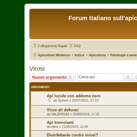
Forum Italiano sull'api
Collegamenti Rapidi
FAQ
Apicoltore Moderno
Indice
Apicoltura
Patologie e avver
Virosi
Cer
Nuovo argomento
ARGOMENTI
Api lucide con addome nero
da
Symon
»
20/07/2012, 21:23
Virus ali deformi
da
VALERIO82
»
25/08/2018, 17:32
Api tremolanti
da
Nino
»
21/05/2015, 11:05
Disinfettante contro virosi?