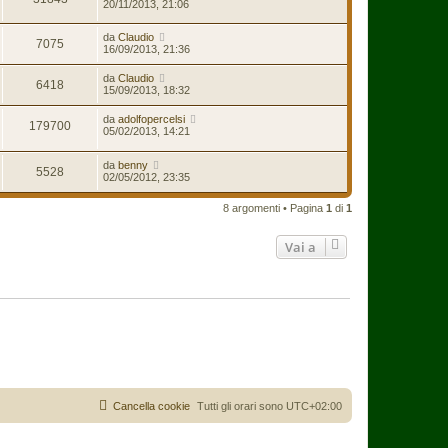
20/11/2013, 21:06
da
Claudio
7075
16/09/2013, 21:36
da
Claudio
6418
15/09/2013, 18:32
da
adolfopercelsi
179700
05/02/2013, 14:21
da
benny
5528
02/05/2012, 23:35
8 argomenti • Pagina
1
di
1
Vai a
Cancella cookie
Tutti gli orari sono
UTC+02:00