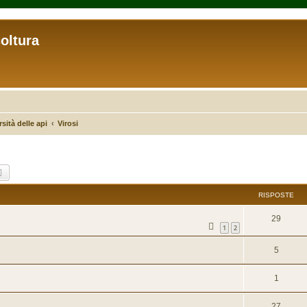
coltura
sità delle api
Virosi
ca
Ricerca avanzata
RISPOSTE
29
1
2
5
1
27