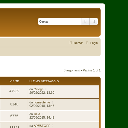
Cerca
Ricerca avanzata
Iscriviti
Login
8 argomenti • Pagina
1
di
1
VISITE
ULTIMO MESSAGGIO
da
Ortega
47939
26/02/2022, 13:30
da
nomeutente
8146
02/09/2018, 13:45
da
lucio
6775
22/05/2015, 14:49
da
APESTOFF
31843