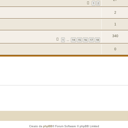
1
2
2
1
340
1
14
15
16
17
18
…
0
Creato da
phpBB
® Forum Software © phpBB Limited