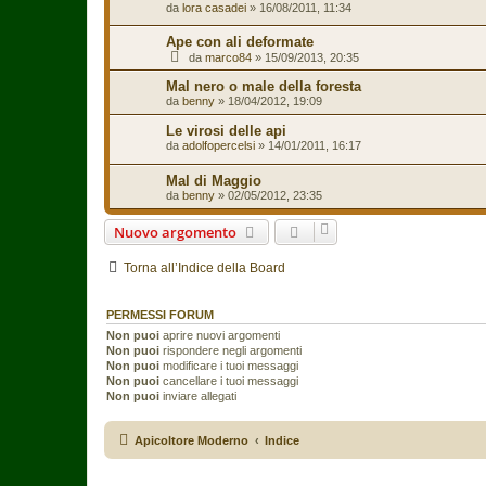
da
lora casadei
»
16/08/2011, 11:34
Ape con ali deformate
da
marco84
»
15/09/2013, 20:35
Mal nero o male della foresta
da
benny
»
18/04/2012, 19:09
Le virosi delle api
da
adolfopercelsi
»
14/01/2011, 16:17
Mal di Maggio
da
benny
»
02/05/2012, 23:35
Nuovo argomento
Torna all’Indice della Board
PERMESSI FORUM
Non puoi
aprire nuovi argomenti
Non puoi
rispondere negli argomenti
Non puoi
modificare i tuoi messaggi
Non puoi
cancellare i tuoi messaggi
Non puoi
inviare allegati
Apicoltore Moderno
Indice