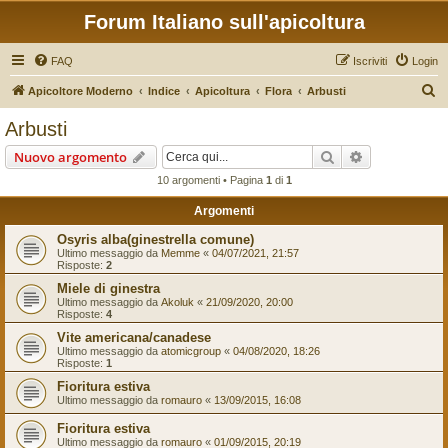
Forum Italiano sull'apicoltura
FAQ
Iscriviti
Login
C
Apicoltore Moderno
Indice
Apicoltura
Flora
Arbusti
e
Arbusti
r
Cerca
Ricerca avan
Nuovo argomento
c
10 argomenti • Pagina
1
di
1
a
Argomenti
Osyris alba(ginestrella comune)
Ultimo messaggio da
Memme
«
04/07/2021, 21:57
Risposte:
2
Miele di ginestra
Ultimo messaggio da
Akoluk
«
21/09/2020, 20:00
Risposte:
4
Vite americana/canadese
Ultimo messaggio da
atomicgroup
«
04/08/2020, 18:26
Risposte:
1
Fioritura estiva
Ultimo messaggio da
romauro
«
13/09/2015, 16:08
Fioritura estiva
Ultimo messaggio da
romauro
«
01/09/2015, 20:19