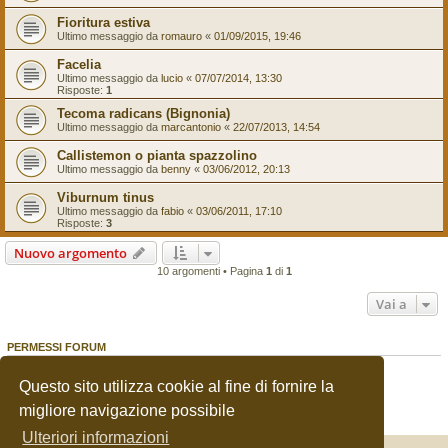
Fioritura estiva
Ultimo messaggio da
romauro
«
01/09/2015, 19:46
Facelia
Ultimo messaggio da
lucio
«
07/07/2014, 13:30
Risposte:
1
Tecoma radicans (Bignonia)
Ultimo messaggio da
marcantonio
«
22/07/2013, 14:54
Callistemon o pianta spazzolino
Ultimo messaggio da
benny
«
03/06/2012, 20:13
Viburnum tinus
Ultimo messaggio da
fabio
«
03/06/2011, 17:10
Risposte:
3
Nuovo argomento
10 argomenti • Pagina
1
di
1
Vai a
PERMESSI FORUM
Non puoi
aprire nuovi argomenti
Non puoi
rispondere negli argomenti
Questo sito utilizza cookie al fine di fornire la
Non puoi
modificare i tuoi messaggi
migliore navigazione possibile
Non puoi
cancellare i tuoi messaggi
Non puoi
inviare allegati
Ulteriori informazioni