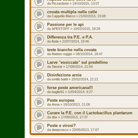
da
Pizzardone
»
19/10/2015, 13:07
covata multipla nelle celle
da
Cappello Marco
»
21/02/2015, 23:08
Passione per le api
da
APESTOFF
»
10/02/2015, 18:28
Differenza tra P.E. e P.A.
da
linda
»
22/07/2014, 19:46
teste bianche nella covata
da
Matteo reggio
»
08/10/2014, 18:47
Larve "essiccate" sul predellino
da
Steone
»
17/09/2014, 21:59
Disinfezione arnie
da
emilio baldi
»
25/02/2014, 21:21
forse peste americana!!!
da
baglio91
»
10/04/2014, 9:27
Peste europea
da
Anna
»
18/10/2013, 21:08
Curare la P.E. con il Lactobacillus plantarum
da
dax
»
17/09/2013, 17:37
Peste o virosi?
da
deepcosco
»
20/05/2013, 17:07