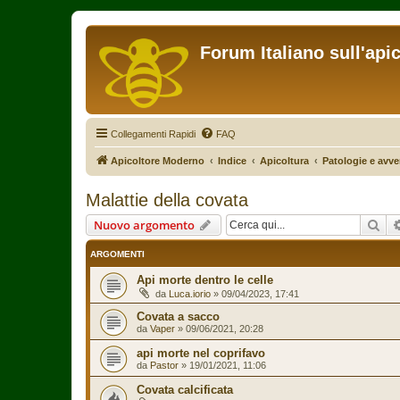
Forum Italiano sull'api
Collegamenti Rapidi
FAQ
Apicoltore Moderno
Indice
Apicoltura
Patologie e avver
Malattie della covata
Cer
Nuovo argomento
ARGOMENTI
Api morte dentro le celle
da
Luca.iorio
»
09/04/2023, 17:41
Covata a sacco
da
Vaper
»
09/06/2021, 20:28
api morte nel coprifavo
da
Pastor
»
19/01/2021, 11:06
Covata calcificata