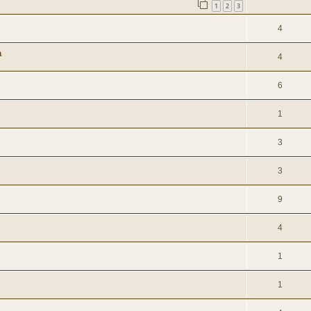
1
2
3
4
a
4
6
1
3
3
9
4
1
1