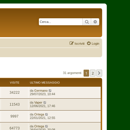
Cerca
Ricerca avanzata
Iscriviti
Login
1
2
Prossimo
31 argomenti
VISITE
ULTIMO MESSAGGIO
da
Germano
34222
29/07/2023, 10:44
da
Vaper
11543
12/06/2021, 17:46
da
Ortega
9997
22/01/2021, 12:55
da
Ortega
64773
26/04/2020, 20:08