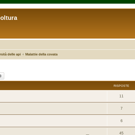
coltura
sità delle api
Malattie della covata
ca
Ricerca avanzata
RISPOSTE
11
7
6
45