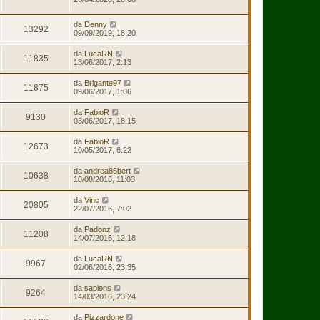
da
Denny
13292
09/09/2019, 18:20
da
LucaRN
11835
13/06/2017, 2:13
da
Brigante97
11875
09/06/2017, 1:06
da
FabioR
9130
03/06/2017, 18:15
da
FabioR
12673
10/05/2017, 6:22
da
andrea86bert
10638
10/08/2016, 11:03
da
Vinc
20805
22/07/2016, 7:02
da
Padonz
11208
14/07/2016, 12:18
da
LucaRN
9967
02/06/2016, 23:35
da
sapiens
9264
14/03/2016, 23:24
da
Pizzardone