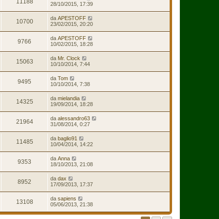
11188
28/10/2015, 17:39
da
APESTOFF
10700
23/02/2015, 20:20
da
APESTOFF
9766
10/02/2015, 18:28
da
Mr. Clock
15063
10/10/2014, 7:44
da
Tom
9495
10/10/2014, 7:38
da
mielandia
14325
19/09/2014, 18:28
da
alessandro63
21964
31/08/2014, 0:27
da
baglio91
11485
10/04/2014, 14:22
da
Anna
9353
18/10/2013, 21:08
da
dax
8952
17/09/2013, 17:37
da
sapiens
13108
05/06/2013, 21:38