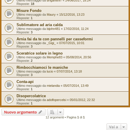
Ultimo messaggio da
Brigante97
«
24/06/2017, 18:24
Risposte:
18
Misure Fondo
Ultimo messaggio da
Maury
«
15/12/2016, 13:23
Risposte:
1
Sublimatore ad aria calda
Ultimo messaggio da
bijohn481
«
17/02/2016, 11:24
Risposte:
3
Arnia fai da te con pannelli per casseformi
Ultimo messaggio da
_Gigi_
«
07/07/2015, 10:01
Risposte:
3
Sceratrice solare in legno
Ultimo messaggio da
Memphe83
«
05/08/2014, 20:56
Risposte:
2
Rimbocchiamoci le maniche
Ultimo messaggio da
lucio
«
07/07/2014, 13:18
Risposte:
3
Conta-api
Ultimo messaggio da
mielandia
«
05/07/2014, 13:49
Risposte:
1
Disopercolatrice
Ultimo messaggio da
adolfopercelsi
«
05/01/2012, 22:32
Risposte:
1
Nuovo argomento
12 argomenti • Pagina
1
di
1
Vai a