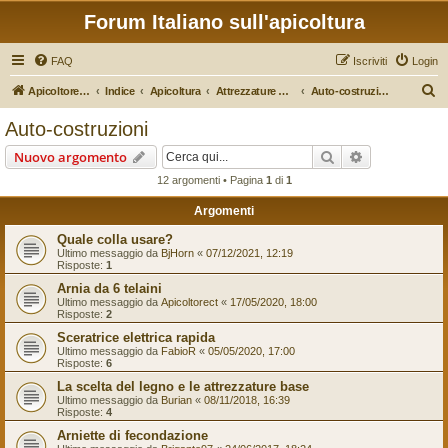
Forum Italiano sull'apicoltura
FAQ
Iscriviti
Login
C
Apicoltore Moderno
Indice
Apicoltura
Attrezzature Apistiche
Auto-costruzioni
e
Auto-costruzioni
r
Cerca
Ricerca avan
Nuovo argomento
c
12 argomenti • Pagina
1
di
1
a
Argomenti
Quale colla usare?
Ultimo messaggio da
BjHorn
«
07/12/2021, 12:19
Risposte:
1
Arnia da 6 telaini
Ultimo messaggio da
Apicoltorect
«
17/05/2020, 18:00
Risposte:
2
Sceratrice elettrica rapida
Ultimo messaggio da
FabioR
«
05/05/2020, 17:00
Risposte:
6
La scelta del legno e le attrezzature base
Ultimo messaggio da
Burian
«
08/11/2018, 16:39
Risposte:
4
Arniette di fecondazione