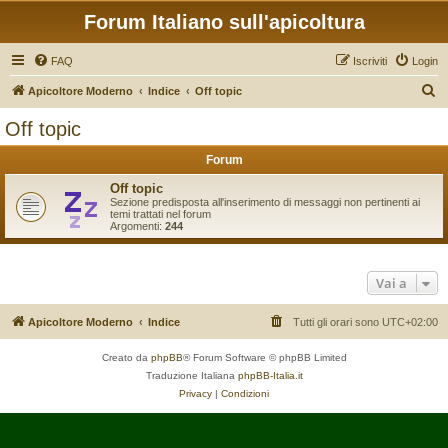
Forum Italiano sull'apicoltura
FAQ
Iscriviti
Login
C
Apicoltore Moderno
Indice
Off topic
e
Off topic
r
Forum
c
a
Off topic
Sezione predisposta all'inserimento di messaggi non pertinenti ai
temi trattati nel forum
Argomenti:
244
Vai a
Apicoltore Moderno
Indice
Tutti gli orari sono
UTC+02:00
Creato da
phpBB
® Forum Software © phpBB Limited
Traduzione Italiana
phpBB-Italia.it
Privacy
|
Condizioni