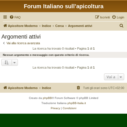
Forum Italiano sull'apicoltura
FAQ
Iscriviti
Login
C
Apicoltore Moderno
Indice
Cerca
Argomenti attivi
e
Argomenti attivi
r
Vai alla ricerca avanzata
c
La ricerca ha trovato 0 risultati • Pagina
1
di
1
a
Nessun argomento o messaggio con questo criterio di ricerca.
La ricerca ha trovato 0 risultati • Pagina
1
di
1
Vai a
Apicoltore Moderno
Indice
Tutti gli orari sono
UTC+02:00
Creato da
phpBB
® Forum Software © phpBB Limited
Traduzione Italiana
phpBB-Italia.it
Privacy
|
Condizioni