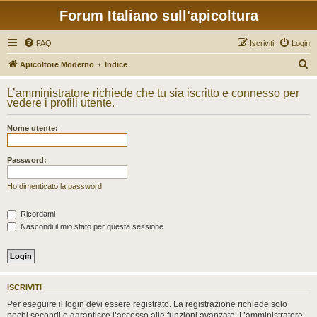
Forum Italiano sull'apicoltura
FAQ
Iscriviti
Login
C
Apicoltore Moderno
Indice
e
L’amministratore richiede che tu sia iscritto e connesso per
r
vedere i profili utente.
c
Nome utente:
a
Password:
Ho dimenticato la password
Ricordami
Nascondi il mio stato per questa sessione
ISCRIVITI
Per eseguire il login devi essere registrato. La registrazione richiede solo
pochi secondi e garantisce l’accesso alle funzioni avanzate. L’amministratore