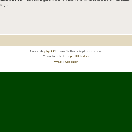
ichiede solo pochi secondi e garantisce l’accesso alle funzioni avanzate. L’amminist
 regole.
Creato da
phpBB
® Forum Software © phpBB Limited
Traduzione Italiana
phpBB-Italia.it
Privacy
|
Condizioni