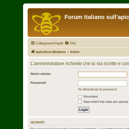
Forum Italiano sull'api
Collegamenti Rapidi
FAQ
Apicoltore Moderno
Indice
L’amministratore richiede che tu sia iscritto e con
Nome utente:
Password:
Ho dimenticato la password
Ricordami
Nascondi il mio stato per questa
ISCRIVITI