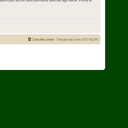
ratore può anche dare permessi speciali agli utenti. Prima di
Cancella cookie
Tutti gli orari sono
UTC+02:00