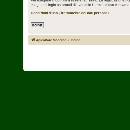
Per eseguire il login devi essere registrato. La registrazione r
eseguire il login assicurati di aver letto i termini d’uso e le varie
Condizioni d’uso
|
Trattamento dei dati personali
Iscriviti
Apicoltore Moderno
Indice