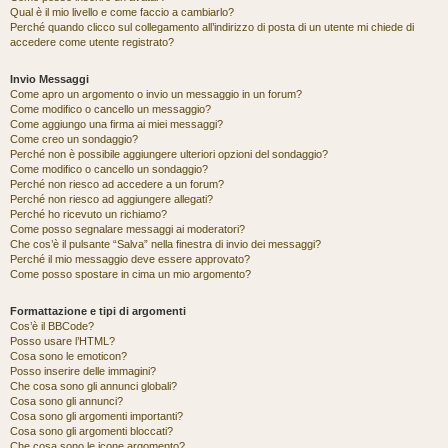
Qual è il mio livello e come faccio a cambiarlo?
Perché quando clicco sul collegamento all’indirizzo di posta di un utente mi chiede di
accedere come utente registrato?
Invio Messaggi
Come apro un argomento o invio un messaggio in un forum?
Come modifico o cancello un messaggio?
Come aggiungo una firma ai miei messaggi?
Come creo un sondaggio?
Perché non è possibile aggiungere ulteriori opzioni del sondaggio?
Come modifico o cancello un sondaggio?
Perché non riesco ad accedere a un forum?
Perché non riesco ad aggiungere allegati?
Perché ho ricevuto un richiamo?
Come posso segnalare messaggi ai moderatori?
Che cos’è il pulsante “Salva” nella finestra di invio dei messaggi?
Perché il mio messaggio deve essere approvato?
Come posso spostare in cima un mio argomento?
Formattazione e tipi di argomenti
Cos’è il BBCode?
Posso usare l’HTML?
Cosa sono le emoticon?
Posso inserire delle immagini?
Che cosa sono gli annunci globali?
Cosa sono gli annunci?
Cosa sono gli argomenti importanti?
Cosa sono gli argomenti bloccati?
Che cosa sono le icone argomento?