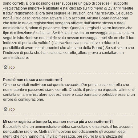
sono corretti, allora possono esser successe un paio di cose: se il supporto
«registrazione minore» è abilitato e hai cliccato su
Ho meno di 13 anni
mentre
ti stavi registrando, allora devi seguire le istruzioni che hai ricevuto. Se questo
non è il tuo caso, forse devi attivare il tuo account. Alcune Board richiedono
che tutte le nuove registrazioni vengano attivate dall’utente stesso o dagli
amministratori, prima di poter accedere. Quando ti registri ti verrà indicato che
tipo di attivazione è richiesta. Se ti è stato inviato un messaggio di posta, allora
segui le istruzioni; se non hai ricevuto nessun messaggio... sei sicuro che il tuo
indirizzo di posta sia valido? (L’attivazione via posta serve a ridurre la
possibilità di avere utenti anonimi che abusano della Board.) Se sei sicuro che
l’indirizzo di posta che hai usato sia corretto, allora prova a contattare un
amministratore.
Top
Perché non riesco a connettermi?
Ci sono svariati motivi per cui questo succede. Per prima cosa controlla che
nome utente e password siano corretti. Di solito il problema è questo, altrimenti
contatta un amministratore: potresti essere stato bannato o potrebbe esserci un
errore di configurazione.
Top
Mi sono registrato tempo fa, ma non riesco più a connettermi?!
È possibile che un amministratore abbia cancellato o disattivato il tuo account
per qualche ragione. Molti siti rimuovono periodicamente gli account degli
utenti che non hanno mai inviato messaggi, per ridurre la grandezza del