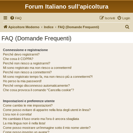
Forum Italiano sull'apicoltura
FAQ
Iscriviti
Login
C
Apicoltore Moderno
Indice
FAQ (Domande Frequenti)
e
FAQ (Domande Frequenti)
r
c
Connessione e registrazione
Perché devo registrarmi?
a
Che cosa è COPPA?
Perché non riesco a registrarmi?
Mi sono registrato ma non riesco a connettermi!
Perché non riesco a connettermi?
Mi sono registrato tempo fa, ma non riesco più a connettermi?!
Ho perso la mia password!
Perché vengo disconnesso automaticamente?
Che cosa provoca il comando “Cancella cookie”?
Impostazioni e preferenze utente
Come cambio le mie impostazioni?
Come posso evitare di apparire nella lista degli utenti in linea?
L’ora non è corretta!
Ho cambiato il fuso orario ma l’ora è ancora sbagliata
La mia lingua non è nella lista!
Come posso mostrare un’immagine sotto il mio nome utente?
Come posso inserire un avatar?