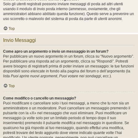
Solo gli utenti registrati possono inviare messaggi di posta ad altri utenti
usando il modulo di invio posta interno (ammesso, ovviamente, che gli
amministratori abbiano abilitato questa funzione). Questo serve a prevenire un
uso scorretto o malevolo del sistema di posta da parte di utenti anonimi.
Top
Invio Messaggi
Come apro un argomento o invio un messaggio in un forum?
Per pubblicare un nuovo argomento in un forum, clicca su “Nuovo argomento”.
Per pubblicare una risposta ad un argomento, clicca su “Rispondi”. Potresti
avere bisogno di registrarti prima di poter inviare un messaggio: le tue funzioni
disponibili sono elencate in fondo alla pagina del forum o dell’argomento (la
lista
Puoi aprire nuovi argomenti
,
Puoi votare nei sondaggi
, ecc.).
Top
Come modifico o cancello un messaggio?
Puoi modificare o cancellare solo i tuoi messaggi, a meno che tu non sia un
amministratore o un moderatore. Puoi cancellare un messaggio premendo il
pulsante con la «X» nel messaggio che vuoi eliminare. Puoi modificare un
messaggio (a volte solo per un limitato periodo di tempo dopo il suo
inserimento) premendo il pulsante
modifica
nel messaggio in questione. Se
qualcuno ha già risposto al tuo messaggio, quando effettui una modifica,
potresti trovare del testo aggiunto dove viene indicato quante volte l’hai
modificato. Un utente normale, generalmente, non può cancellare un