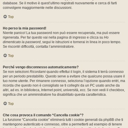
database. Se il motivo è quest’ultimo registrati nuovamente e cerca di farti
coinvolgere maggiormente nelle discussioni.
Top
Ho perso la mia password!
Niente panico! La tua password non può essere recuperata, ma può essere
rigenerata. Per far questo vai nella pagina di ingresso e clicca su
Ho
dimenticato la password
, segui le istruzioni e tornerai in linea in poco tempo.
Se riscontri difficoltà, contatta l’amministratore.
Top
Perché vengo disconnesso automaticamente?
Se non selezioni
Ricordami
quando effettui il login, il sistema ti terrà connesso
per un periodo prestabilito. Questo serve a evitare che qualcuno possa usare il
tuo nome utente. Per rimanere connesso, seleziona l’opzione quando entri, ma
ricorda che questo non è consigliato se ti colleghi da un PC usato anche da
altri, ad es. in biblioteca, Internet point, università, ecc. Se non vedi il checkbox,
significa che un amministratore ha disabilitato questa caratteristica.
Top
Che cosa provoca il comando “Cancella cookie”?
La funzione “Cancella cookie” eliminerà tutti i cookie generati da phpBB che ti
mantengono autenticato e connesso, oltre a permetterti ad esempio di tenere