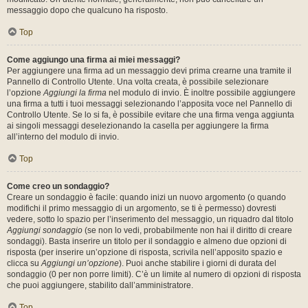
messaggio dopo che qualcuno ha risposto.
Top
Come aggiungo una firma ai miei messaggi?
Per aggiungere una firma ad un messaggio devi prima crearne una tramite il
Pannello di Controllo Utente. Una volta creata, è possibile selezionare
l’opzione
Aggiungi la firma
nel modulo di invio. È inoltre possibile aggiungere
una firma a tutti i tuoi messaggi selezionando l’apposita voce nel Pannello di
Controllo Utente. Se lo si fa, è possibile evitare che una firma venga aggiunta
ai singoli messaggi deselezionando la casella per aggiungere la firma
all’interno del modulo di invio.
Top
Come creo un sondaggio?
Creare un sondaggio è facile: quando inizi un nuovo argomento (o quando
modifichi il primo messaggio di un argomento, se ti è permesso) dovresti
vedere, sotto lo spazio per l’inserimento del messaggio, un riquadro dal titolo
Aggiungi sondaggio
(se non lo vedi, probabilmente non hai il diritto di creare
sondaggi). Basta inserire un titolo per il sondaggio e almeno due opzioni di
risposta (per inserire un’opzione di risposta, scrivila nell’apposito spazio e
clicca su
Aggiungi un’opzione
). Puoi anche stabilire i giorni di durata del
sondaggio (0 per non porre limiti). C’è un limite al numero di opzioni di risposta
che puoi aggiungere, stabilito dall’amministratore.
Top