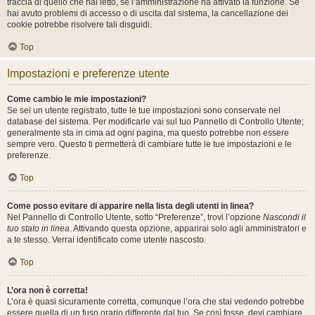
traccia di quello che hai letto, se l’amministrazione ha attivato la funzione. Se
hai avuto problemi di accesso o di uscita dal sistema, la cancellazione dei
cookie potrebbe risolvere tali disguidi.
Top
Impostazioni e preferenze utente
Come cambio le mie impostazioni?
Se sei un utente registrato, tutte le tue impostazioni sono conservate nel
database del sistema. Per modificarle vai sul tuo Pannello di Controllo Utente;
generalmente sta in cima ad ogni pagina, ma questo potrebbe non essere
sempre vero. Questo ti permetterà di cambiare tutte le tue impostazioni e le
preferenze.
Top
Come posso evitare di apparire nella lista degli utenti in linea?
Nel Pannello di Controllo Utente, sotto “Preferenze”, trovi l’opzione
Nascondi il
tuo stato in linea
. Attivando questa opzione, apparirai solo agli amministratori e
a te stesso. Verrai identificato come utente nascosto.
Top
L’ora non è corretta!
L’ora è quasi sicuramente corretta, comunque l’ora che stai vedendo potrebbe
essere quella di un fuso orario differente dal tuo. Se così fosse, devi cambiare