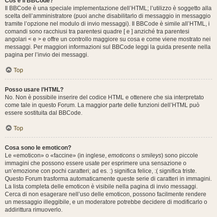
Cos’è il BBCode?
Il BBCode è una speciale implementazione dell’HTML; l’utilizzo è soggetto alla
scelta dell’amministratore (puoi anche disabilitarlo di messaggio in messaggio
tramite l’opzione nel modulo di invio messaggi). Il BBCode è simile all’HTML, i
comandi sono racchiusi tra parentesi quadre [ e ] anziché tra parentesi
angolari < e > e offre un controllo maggiore su cosa e come viene mostrato nei
messaggi. Per maggiori informazioni sul BBCode leggi la guida presente nella
pagina per l’invio dei messaggi.
Top
Posso usare l’HTML?
No. Non è possibile inserire del codice HTML e ottenere che sia interpretato
come tale in questo Forum. La maggior parte delle funzioni dell’HTML può
essere sostituita dal BBCode.
Top
Cosa sono le emoticon?
Le «emoticon» o «faccine» (in inglese,
emoticons
o
smileys
) sono piccole
immagini che possono essere usate per esprimere una sensazione o
un’emozione con pochi caratteri; ad es. :) significa felice, :( significa triste.
Questo Forum trasforma automaticamente queste serie di caratteri in immagini.
La lista completa delle emoticon è visibile nella pagina di invio messaggi.
Cerca di non esagerare nell’uso delle emoticon, possono facilmente rendere
un messaggio illeggibile, e un moderatore potrebbe decidere di modificarlo o
addirittura rimuoverlo.